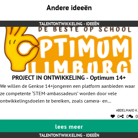
Andere ideeën
TALENTONTWIKKELING - IDEEËN
PROJECT IN ONTWIKKELING - Optimum 14+
We willen de Genkse 14+jongeren een platform aanbieden waar
ze competente ‘STEM-ambassadeurs’ worden door vele
ontwikkelingsdoelen te bereiken, zoals camera- en
geluidstechnieken, (praktijkgerichte) STEM-technieken,
Abdelmajid K.
handvaardigheden, interview-, beeldvormings-, trendsettings-,
0
0
0
sensibiliserings-, editingtechnieken, sociale vaardigheden,
lees meer
werken met sociale media, mediawijsheid, stimuleren van
TALENTONTWIKKELING - IDEEËN
ondernemerschap en programmeren. Het is inderdaad een all-