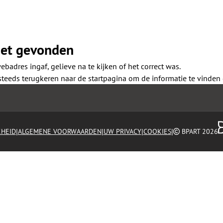
iet gevonden
ebadres ingaf, gelieve na te kijken of het correct was.
steeds terugkeren naar de
startpagina
om de informatie te vinden d
|
|
|
|
KHEID
ALGEMENE VOORWAARDEN
UW PRIVACY
COOKIES
BPART 2026