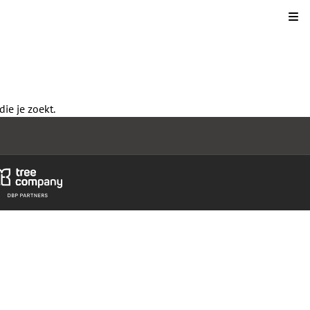
Kli
ie je zoekt.